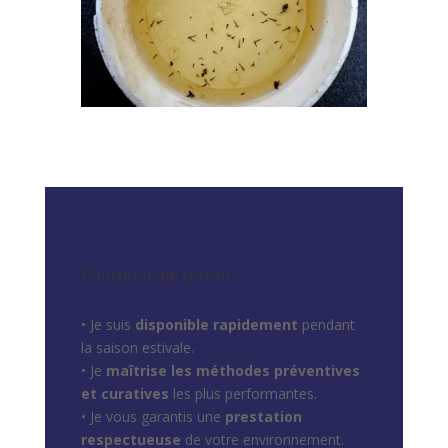
Pourquoi me choisir ?
• Je suis
disponible rapidement
pendant
la saison estivale.
• Je
maîtrise les méthodes préventives
et curatives
les plus performantes.
• Je vous garantis une
prestation
respectueuse
de votre environnement.