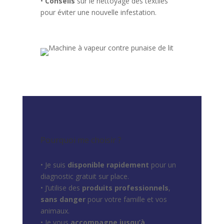
•
Conseils
sur le nettoyage des textiles
pour éviter une nouvelle infestation.
Pourquoi me choisir ?
• Je suis
disponible rapidement
pour un
diagnostic gratuit sur place.
• J’utilise des
produits professionnels
,
sans danger
pour votre famille et vos
animaux.
• Je vous
accompagne jusqu’à