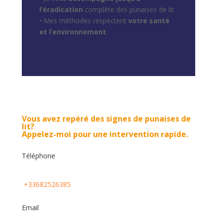
l’éradication
complète des punaises de lit.
• Mes méthodes respectent
votre santé
et l’environnement
.
Vous avez repéré des signes de punaises de
lit?
Appelez-moi pour une intervention rapide.
Téléphone
+33682526385
Email